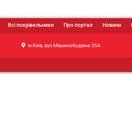
Всі покрівельники
Про портал
Новини
м.Київ, вул.Машинобудівна 35А