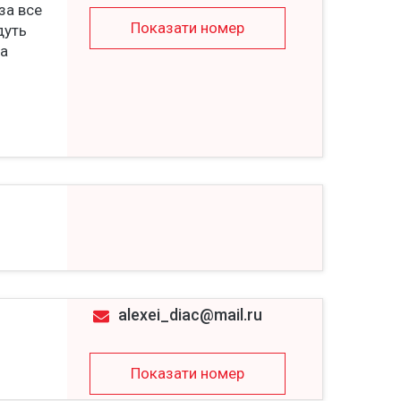
за все
Показати номер
дуть
та
alexei_diac@mail.ru
Показати номер