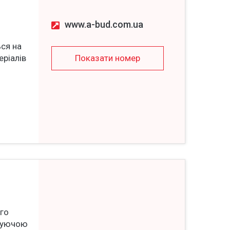
www.a-bud.com.ua
ься на
еріалів
Показати номер
ого
ируючою