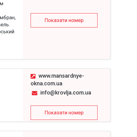
ом
х
ембран,
Показати номер
вель.
рський
www.mansardnye-
okna.com.ua
info@krovlja.com.ua
Показати номер