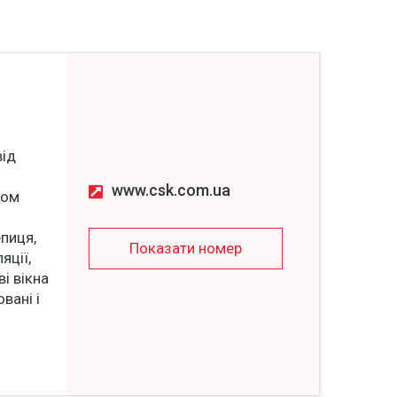
від
www.csk.com.ua
ком
пиця,
Показати номер
яції,
і вікна
вані і