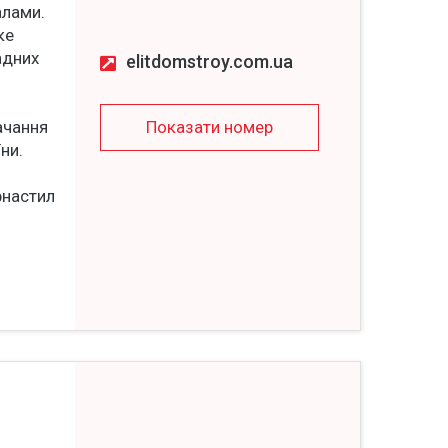
алами.
ке
адних
elitdomstroy.com.ua
ачання
Показати номер
їни.
фнастил