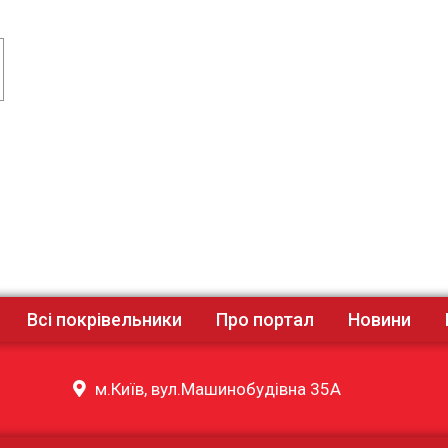
Всі покрівельники
Про портал
Новини
м.Київ, вул.Машинобудівна 35А