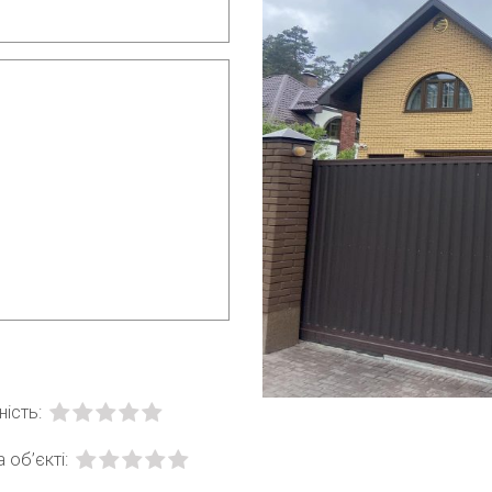
ість:
 об’єкті: