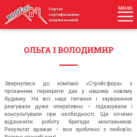
МЕНЮ
Портал
сертифікованих
покрівельників
ОЛЬГА І ВОЛОДИМИР
Звернулися до компанії «Стройсфера» з
проханням перекрити дах у нашому новому
будинку. На всі наші питання і зауваження
реагували дуже оперативно – підказували і
консультували при необхідності. Ще хочемо
відзначити роботу бригади монтажників.
Результат вражає – все зроблено з любов’ю.
Велике спасибі вам!