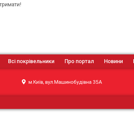
 тримати!
Всі покрівельники
Про портал
Новини
м.Київ, вул.Машинобудівна 35А